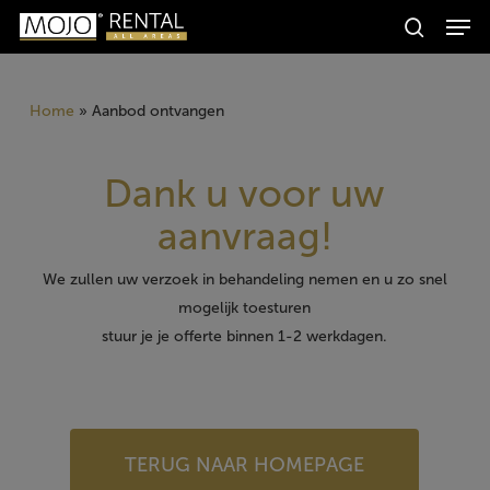
Men
Skip
Producten
to
search
zoeken
Zoeken
main
content
Home
»
Aanbod ontvangen
Dank u voor uw
aanvraag!
We zullen uw verzoek in behandeling nemen en u zo snel
mogelijk toesturen
stuur je je offerte binnen 1-2 werkdagen.
TERUG NAAR HOMEPAGE