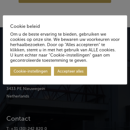
Cookie beleid
Om u de beste ervaring te bieden, gebruiken we
cookies op onze site. We bewaren uw voorkeuren voor
herhaalbezoeken. Door op "Alles accepteren" te
klikken, stemt u in met het gebruik van ALLE cookies.
U kunt echter naar "Cookie-instellingen" gaan om
gecontroleerde toestemming te geven.
Event Infrastructure Services
Cookie-instellingen
Accepteer alles
Groningenhaven 18-20
3433 PE Nieuwegein
Netherlands
Contact
T: +31 (30) 242 820 0