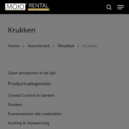
Men
Skip
Producten
to
search
zoeken
Zoeken
main
content
Krukken
Home
Assortiment
Meubilair
Krukken
Geen producten in de lijst
Productcategorieën
Crowd Control & barriers
Doeken
Evenementen site materialen
Koeling & Verwarming