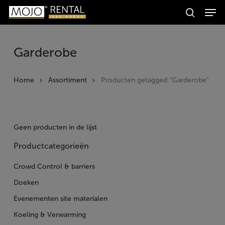
Men
Skip
Producten
to
search
zoeken
Zoeken
main
content
Garderobe
Home
Assortiment
Producten getagged “Garderobe”
Geen producten in de lijst
Productcategorieën
Crowd Control & barriers
Doeken
Evenementen site materialen
Koeling & Verwarming