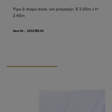
Pipe & drape doek, wit polysatijn, B 3.00m x H
2.40m
Item Nr.: 1002789.00
Vraag Vrijblijvend Aan