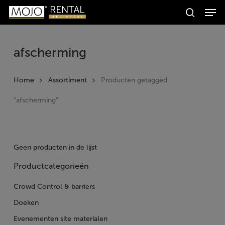
Men
Skip
Producten
to
search
zoeken
Zoeken
main
content
afscherming
Home
Assortiment
Producten getagged
“afscherming”
Geen producten in de lijst
Productcategorieën
Crowd Control & barriers
Doeken
Evenementen site materialen