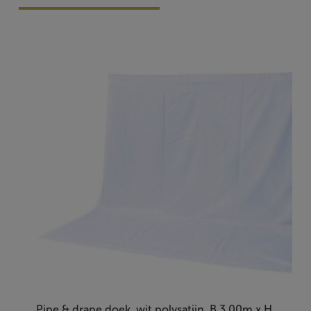
Vraag Vrijblijvend Aan
Pipe & drape doek, wit polysatijn, B 3.00m x H