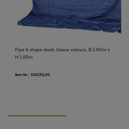
Pipe & drape doek, blauw velours, B 2.80m x
H 1.85m
Item Nr.: 1002711.00
Vraag Vrijblijvend Aan