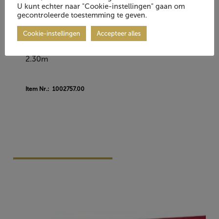
U kunt echter naar "Cookie-instellingen" gaan om
gecontroleerde toestemming te geven.
Cookie-instellingen
Accepteer alles
Pipe & drape doek, rood velours, B 2.80m x H
2.30m
Item Nr.: 1002757.00
Vraag Vrijblijvend Aan