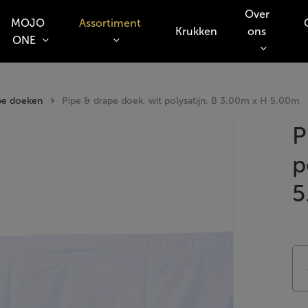
Over
MOJO
Assortiment
Krukken
ons
ONE
o search or ESC to close
pe doeken
Pipe & drape doek, wit polysatijn, B 3.00m x H 5.00m
P
p
5