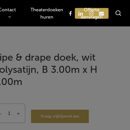
Contact
Theaterdoeken
Offerte
sea
facebook
linkedin
instagram
email
huren
aanvragen
Zoeken
ipe & drape doek, wit
olysatijn, B 3.00m x H
.00m
Vraag vrijblijvend aan