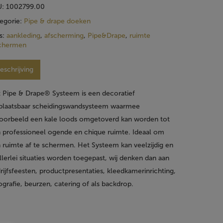
U:
1002799.00
egorie:
Pipe & drape doeken
s:
aankleding
,
afscherming
,
Pipe&Drape
,
ruimte
schermen
eschrijving
 Pipe & Drape® Systeem is een decoratief
plaatsbaar scheidingswandsysteem waarmee
voorbeeld een kale loods omgetoverd kan worden tot
 professioneel ogende en chique ruimte. Ideaal om
 ruimte af te schermen. Het Systeem kan veelzijdig en
allerlei situaties worden toegepast, wij denken dan aan
rijfsfeesten, productpresentaties, kleedkamerinrichting,
ografie, beurzen, catering of als backdrop.