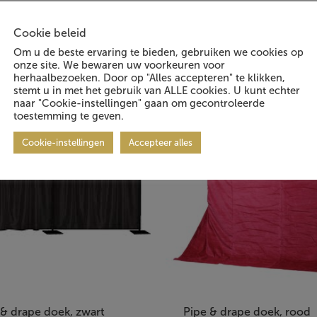
Cookie beleid
 geïnteresseerd in:
Om u de beste ervaring te bieden, gebruiken we cookies op
onze site. We bewaren uw voorkeuren voor
herhaalbezoeken. Door op "Alles accepteren" te klikken,
stemt u in met het gebruik van ALLE cookies. U kunt echter
naar "Cookie-instellingen" gaan om gecontroleerde
toestemming te geven.
Cookie-instellingen
Accepteer alles
 & drape doek, zwart
Pipe & drape doek, rood