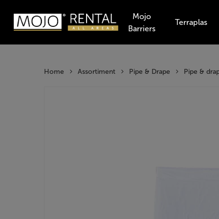
Skip
Mojo
to
Terraplas
Barriers
main
Producten
content
zoeken
Hit enter t
Home
Assortiment
Pipe & Drape
Pipe & dra