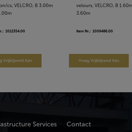
on/cs, VELCRO, B 3.00m
velours, VELCRO, B 1.60
4.00m
3.60m
r.: 1012354.00
Item Nr.: 1006486.00
g Vrijblijvend Aan
Vraag Vrijblijvend Aan
rastructure Services
Contact