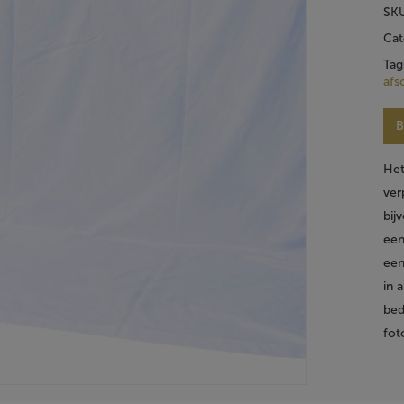
SK
Cat
Tag
af
B
Het
ver
bij
een
een
in 
bed
fot