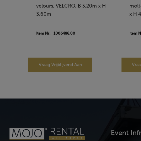
velours, VELCRO, B 3.20m x H
molt
3.60m
x H 
Item Nr.: 1006488.00
Item N
Vraag Vrijblijvend Aan
Vraa
Event Inf