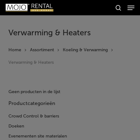
Men
Skip
Producten
to
search
zoeken
Zoeken
main
content
Verwarming & Heaters
Home
Assortiment
Koeling & Verwarming
Verwarming & Heaters
Geen producten in de lijst
Productcategorieën
Crowd Control & barriers
Doeken
Evenementen site materialen