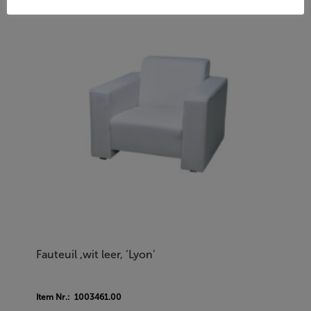
Fauteuil ,wit leer, ‘Lyon’
Item Nr.: 1003461.00