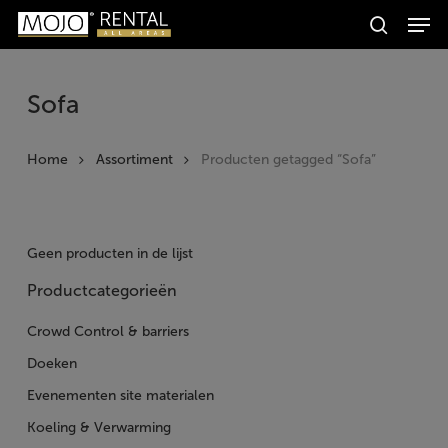
Men
Skip
Producten
to
search
zoeken
Zoeken
main
content
Sofa
Home
Assortiment
Producten getagged “Sofa”
Geen producten in de lijst
Productcategorieën
Crowd Control & barriers
Doeken
Evenementen site materialen
Koeling & Verwarming