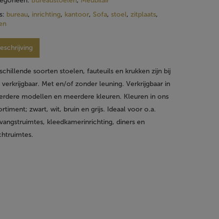
egorieën:
Bureaustoelen
,
Meubilair
s:
bureau
,
inrichting
,
kantoor
,
Sofa
,
stoel
,
zitplaats
,
ten
eschrijving
schillende soorten stoelen, fauteuils en krukken zijn bij
 verkrijgbaar. Met en/of zonder leuning. Verkrijgbaar in
rdere modellen en meerdere kleuren. Kleuren in ons
ortiment; zwart, wit, bruin en grijs. Ideaal voor o.a.
vangstruimtes, kleedkamerinrichting, diners en
htruimtes.