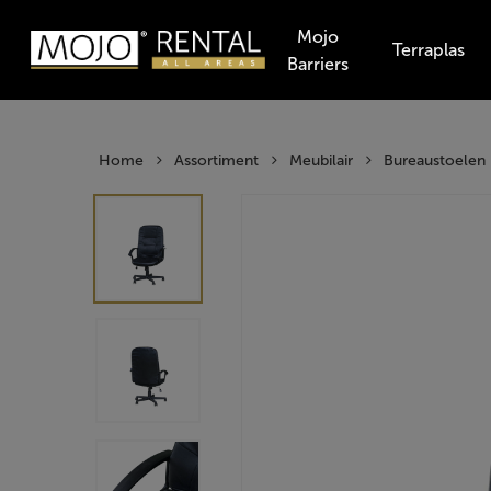
Skip
Mojo
to
Terraplas
Barriers
main
Producten
content
zoeken
Hit enter t
Home
Assortiment
Meubilair
Bureaustoelen