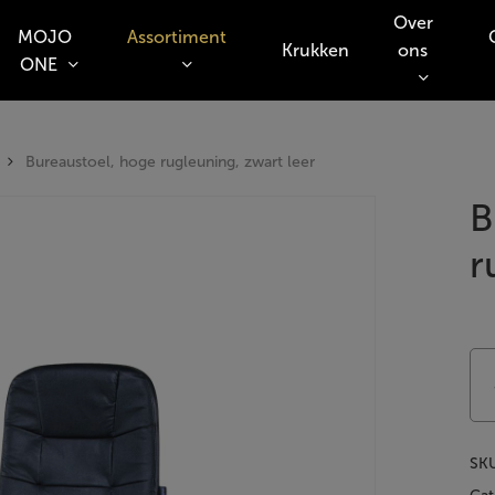
Over
MOJO
Assortiment
Krukken
ons
ONE
o search or ESC to close
Bureaustoel, hoge rugleuning, zwart leer
B
r
SK