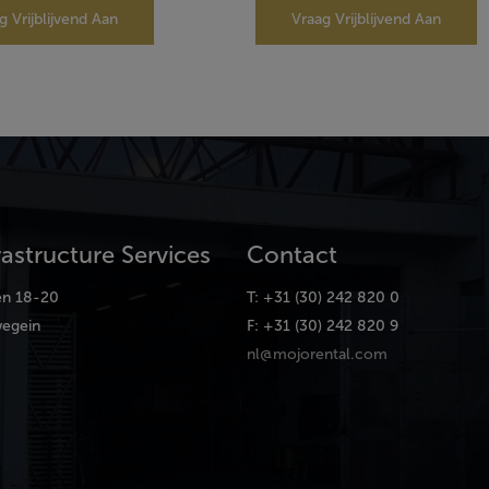
g Vrijblijvend Aan
Vraag Vrijblijvend Aan
rastructure Services
Contact
en 18-20
T: +31 (30) 242 820 0
egein
F: +31 (30) 242 820 9
nl@mojorental.com