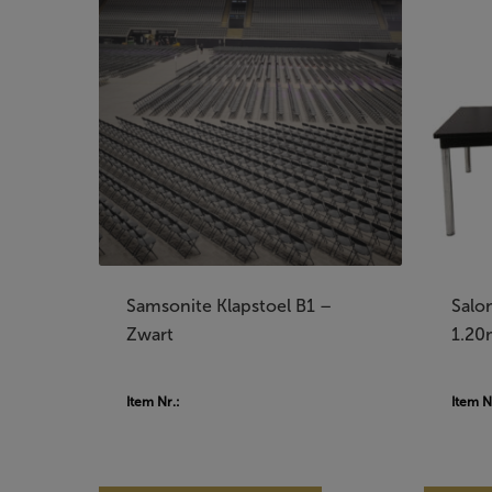
Samsonite Klapstoel B1 –
Salon
Zwart
1.20
Item Nr.:
Item N