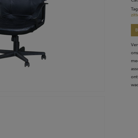
Cat
Tag
zit
B
Ver
ons
mee
ass
ont
wac