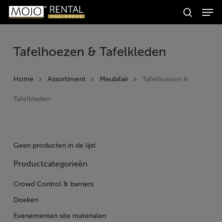
Men
Skip
Producten
to
search
zoeken
Zoeken
main
content
Tafelhoezen & Tafelkleden
Home
Assortiment
Meubilair
Tafelhoezen &
Tafelkleden
Geen producten in de lijst
Productcategorieën
Crowd Control & barriers
Doeken
Evenementen site materialen