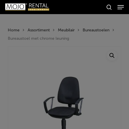
Men
Skip
Producten
to
search
zoeken
Zoeken
main
content
Home
Assortiment
Meubilair
Bureaustoelen
Bureaustoel met chrome leuning