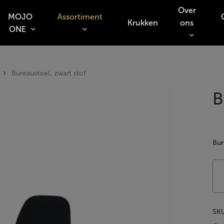
Over
MOJO
Assortiment
Krukken
ons
ONE
o search or ESC to close
Bureaustoel, zwart stof
B
Bur
SK