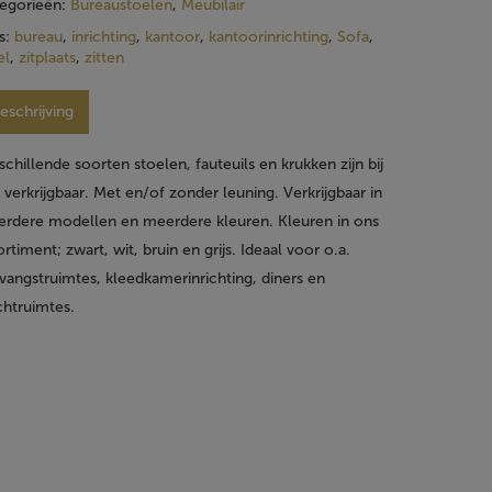
egorieën:
Bureaustoelen
,
Meubilair
s:
bureau
,
inrichting
,
kantoor
,
kantoorinrichting
,
Sofa
,
el
,
zitplaats
,
zitten
eschrijving
schillende soorten stoelen, fauteuils en krukken zijn bij
 verkrijgbaar. Met en/of zonder leuning. Verkrijgbaar in
rdere modellen en meerdere kleuren. Kleuren in ons
ortiment; zwart, wit, bruin en grijs. Ideaal voor o.a.
vangstruimtes, kleedkamerinrichting, diners en
htruimtes.