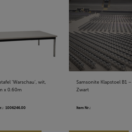
tafel ‘Warschau’, wit,
Samsonite Klapstoel B1 –
m x 0.60m
Zwart
Nr.: 1006246.00
Item Nr.: