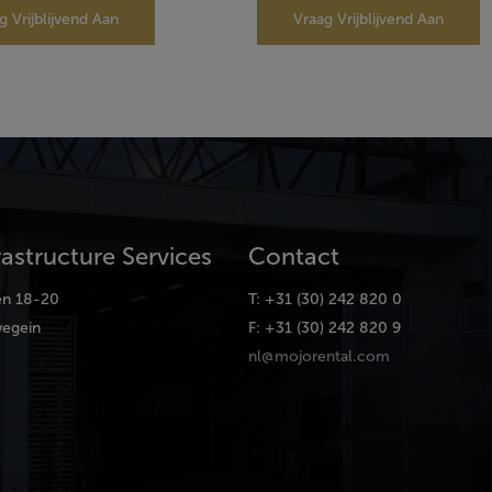
g Vrijblijvend Aan
Vraag Vrijblijvend Aan
rastructure Services
Contact
en 18-20
T: +31 (30) 242 820 0
egein
F: +31 (30) 242 820 9
nl@mojorental.com