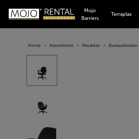
Skip
Mojo
to
Terraplas
Barriers
main
Producten
content
zoeken
Hit enter t
Home
Assortiment
Meubilair
Bureaustoelen