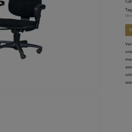
Cat
Tag
sto
B
Ver
ons
mee
ass
ont
wac