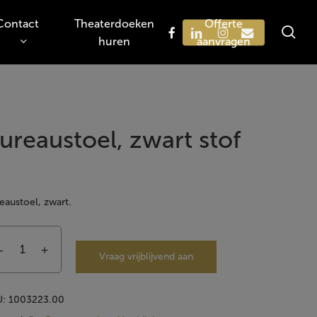
Contact
Theaterdoeken
Offerte
sea
facebook
linkedin
instagram
email
huren
aanvragen
Zoeken
ureaustoel, zwart stof
eaustoel, zwart.
Vraag vrijblijvend aan
U:
1003223.00