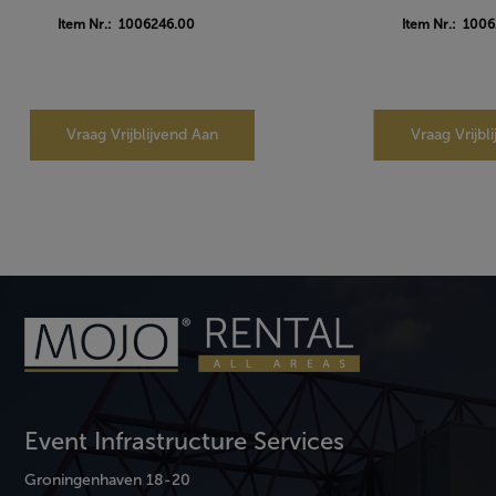
Item Nr.: 1006246.00
Item Nr.: 1006
Vraag Vrijblijvend Aan
Vraag Vrijbl
Event Infrastructure Services
Groningenhaven 18-20