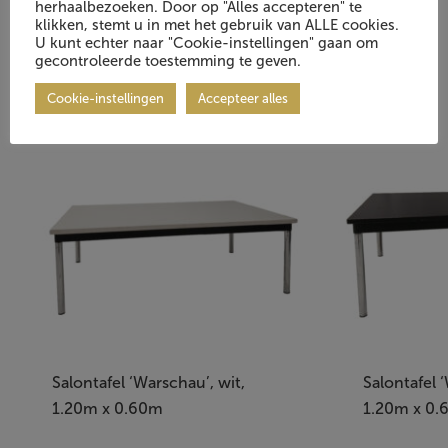
geïnteresseerd in:
herhaalbezoeken. Door op "Alles accepteren" te
klikken, stemt u in met het gebruik van ALLE cookies.
U kunt echter naar "Cookie-instellingen" gaan om
gecontroleerde toestemming te geven.
Cookie-instellingen
Accepteer alles
Salontafel ‘Warschau’, wit,
Salontafel 
1.20m x 0.60m
1.20m x 0.