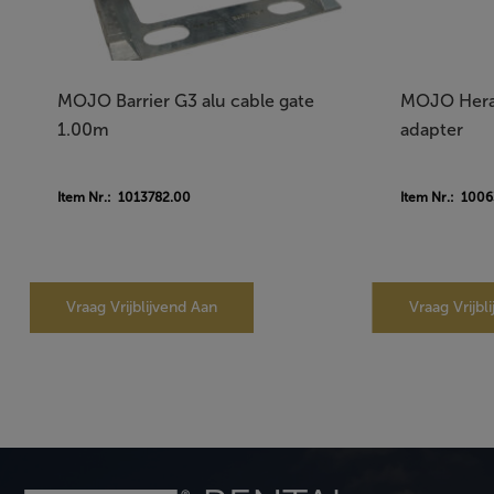
MOJO Barrier G3 alu cable gate
MOJO Heras
1.00m
adapter
Item Nr.: 1013782.00
Item Nr.: 100
Vraag Vrijblijvend Aan
Vraag Vrijbl