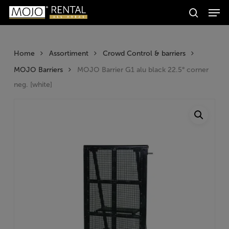
Men
Skip
Producten
to
search
zoeken
Zoeken
main
content
Home
Assortiment
Crowd Control & barriers
MOJO Barriers
MOJO Barrier G1 alu black 22.5° corner
neg. [white]