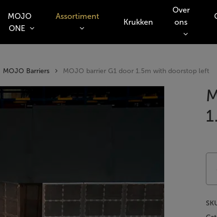
Over
MOJO
Assortiment
Krukken
ons
ONE
o search or ESC to close
MOJO Barriers
MOJO barrier G1 door 1.5m with doorstop left
M
1
SK