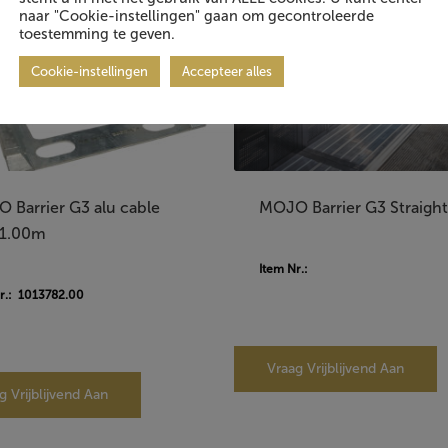
naar "Cookie-instellingen" gaan om gecontroleerde
toestemming te geven.
Cookie-instellingen
Accepteer alles
 Barrier G3 alu cable
MOJO Barrier G3 Straight
 1.00m
Item Nr.:
r.: 1013782.00
Vraag Vrijblijvend Aan
g Vrijblijvend Aan