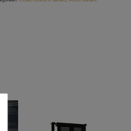
egorieën:
Crowd Control & barriers
,
MOJO Barriers