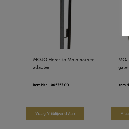
MOJO Heras to Mojo barrier
MOJO
adapter
gate
Item Nr.: 1006363.00
Item N
Vraag Vrijblijvend Aan
Vraa