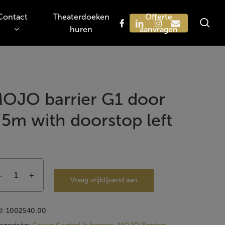
Contact
Theaterdoeken
Offerte
sea
facebook
linkedin
instagram
email
huren
aanvragen
Zoeken
OJO barrier G1 door
.5m with doorstop left
Vraag vrijblijvend aan
U:
1002540.00