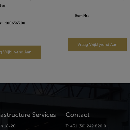
ter
Item Nr.:
Nr.: 1006363.00
Vraag Vrijblijvend Aan
g Vrijblijvend Aan
rastructure Services
Contact
en 18-20
T: +31 (30) 242 820 0