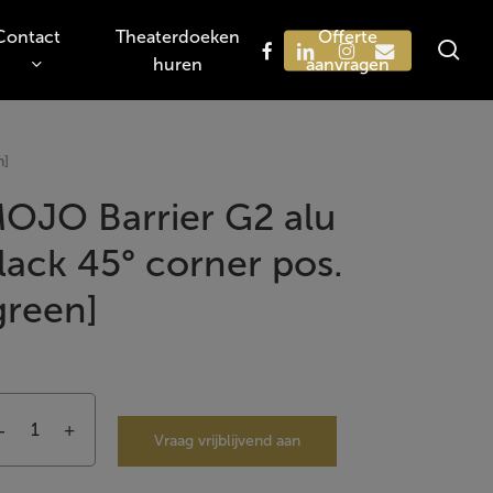
Contact
Theaterdoeken
Offerte
sea
facebook
linkedin
instagram
email
huren
aanvragen
Zoeken
n]
OJO Barrier G2 alu
lack 45° corner pos.
green]
Vraag vrijblijvend aan