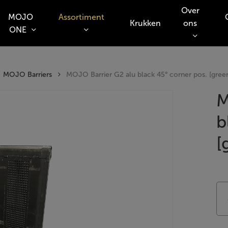
Over
MOJO
Assortiment
Krukken
ons
ONE
o search or ESC to close
MOJO Barriers
MOJO Barrier G2 alu black 45° corner pos. [gree
M
b
[