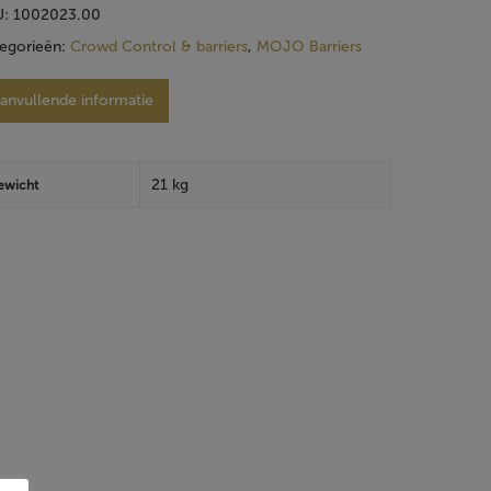
U:
1002023.00
egorieën:
Crowd Control & barriers
,
MOJO Barriers
anvullende informatie
21 kg
ewicht