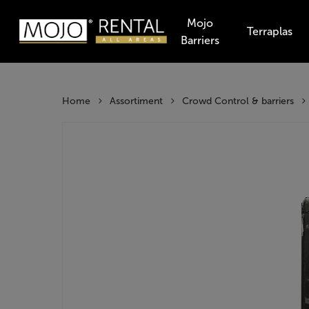
Skip
Mojo
to
Terraplas
Barriers
main
Producten
content
zoeken
Hit enter t
Home
Assortiment
Crowd Control & barriers