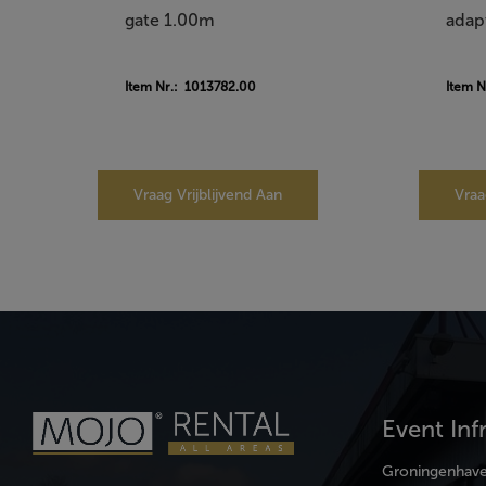
gate 1.00m
adap
Item Nr.: 1013782.00
Item 
Vraag Vrijblijvend Aan
Vraa
Event Inf
Groningenhav