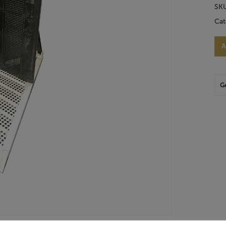
SK
Cat
A
G