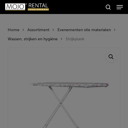
Men
Skip
Producten
to
search
zoeken
Zoeken
main
content
Home
Assortiment
Evenementen site materialen
Wassen, strijken en hygiëne
Strijkplank