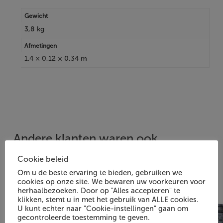
Gewicht
3,8 kg
Afmetingen
1,4 × 0,12 × 0,34 m
Andere klanten waren ook
1/4
geïnteresseerd in:
Cookie beleid
Om u de beste ervaring te bieden, gebruiken we
cookies op onze site. We bewaren uw voorkeuren voor
herhaalbezoeken. Door op "Alles accepteren" te
klikken, stemt u in met het gebruik van ALLE cookies.
U kunt echter naar "Cookie-instellingen" gaan om
gecontroleerde toestemming te geven.