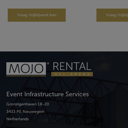
Vraag Vrijblijvend Aan
Vraag Vrijbl
Event Infrastructure Services
Groningenhaven 18-20
3433 PE Nieuwegein
Netherlands