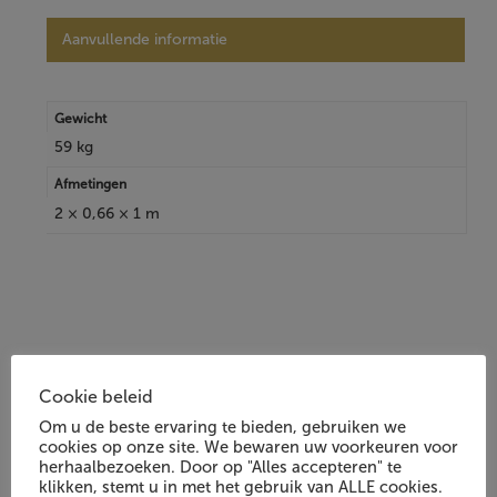
Aanvullende informatie
Gewicht
59 kg
Afmetingen
2 × 0,66 × 1 m
Andere klanten waren ook
Cookie beleid
1/4
geïnteresseerd in:
Om u de beste ervaring te bieden, gebruiken we
cookies op onze site. We bewaren uw voorkeuren voor
herhaalbezoeken. Door op "Alles accepteren" te
klikken, stemt u in met het gebruik van ALLE cookies.