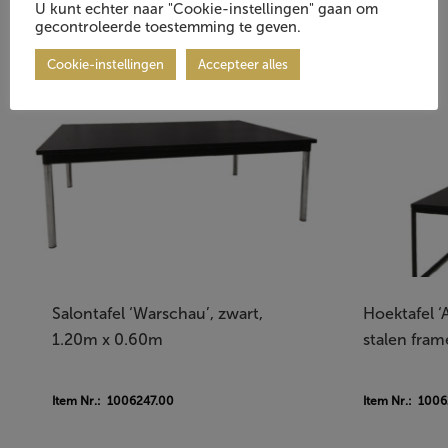
U kunt echter naar "Cookie-instellingen" gaan om
gecontroleerde toestemming te geven.
Cookie-instellingen
Accepteer alles
Salontafel ‘Warschau’, zwart,
Hoektafel ‘
1.20m x 0.60m
stalen fram
Item Nr.: 1006247.00
Item Nr.: 100