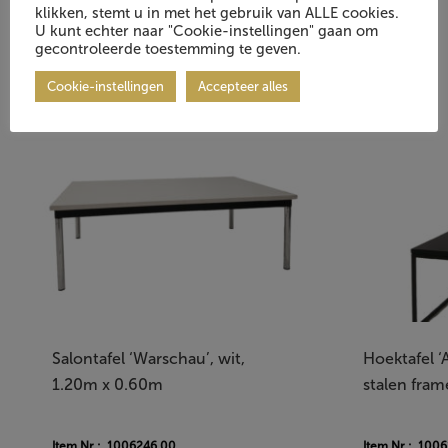
klikken, stemt u in met het gebruik van ALLE cookies.
U kunt echter naar "Cookie-instellingen" gaan om
gecontroleerde toestemming te geven.
Cookie-instellingen
Accepteer alles
Salontafel ‘Warschau’, wit,
Hoektafel ‘
1.20m x 0.60m
stalen fram
Item Nr.: 1006246.00
Item Nr.: 100