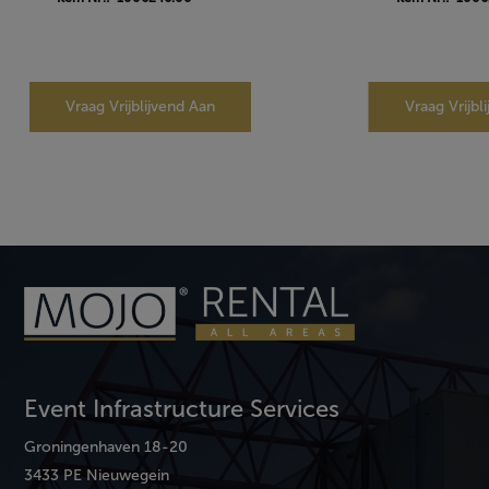
Vraag Vrijblijvend Aan
Vraag Vrijbl
Event Infrastructure Services
Groningenhaven 18-20
3433 PE Nieuwegein