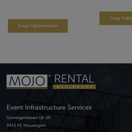
Vraag Vrijbl
Vraag Vrijblijvend Aan
Event Infrastructure Services
Groningenhaven 18-20
3433 PE Nieuwegein