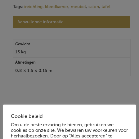
Tags:
inrichting
,
kleedkamer
,
meubel
,
salon
,
tafel
Aanvullende informatie
Gewicht
13 kg
Afmetingen
0,8 × 1,5 × 0,15 m
Cookie beleid
Andere klanten waren ook
Om u de beste ervaring te bieden, gebruiken we
1/4
geïnteresseerd in:
cookies op onze site. We bewaren uw voorkeuren voor
herhaalbezoeken. Door op "Alles accepteren" te