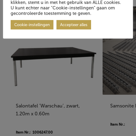
klikken, stemt u in met het gebruik van ALLE cookies.
U kunt echter naar "Cookie-instellingen" gaan om
gecontroleerde toestemming te geven.
Cookie-instellingen
Accepteer alles
Salontafel ‘Warschau’, zwart,
Samsonite 
1.20m x 0.60m
Item Nr.:
Item Nr.: 1006247.00