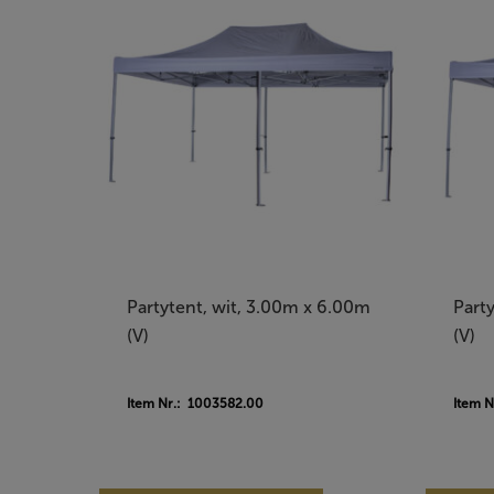
Partytent, wit, 3.00m x 6.00m
Part
(V)
(V)
Item Nr.: 1003582.00
Item 