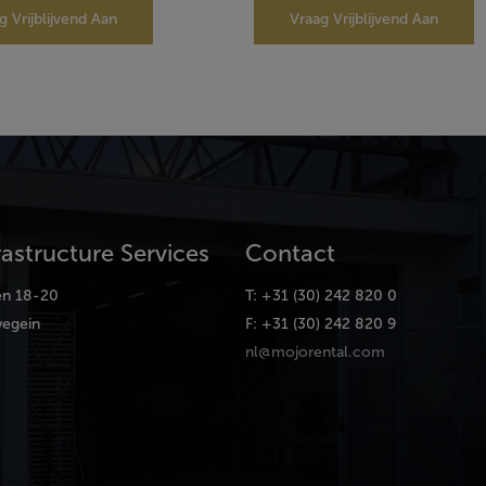
g Vrijblijvend Aan
Vraag Vrijblijvend Aan
rastructure Services
Contact
en 18-20
T: +31 (30) 242 820 0
egein
F: +31 (30) 242 820 9
nl@mojorental.com