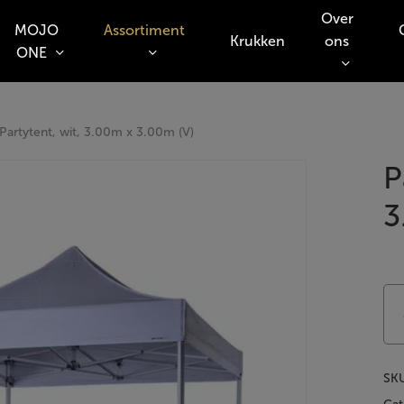
Over
MOJO
Assortiment
Krukken
ons
ONE
o search or ESC to close
Partytent, wit, 3.00m x 3.00m (V)
P
3
SK