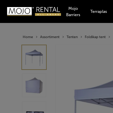
Skip
Mojo
to
Terraplas
Barriers
main
Producten
content
zoeken
Hit enter t
Home
Assortiment
Tenten
Foldikap tent