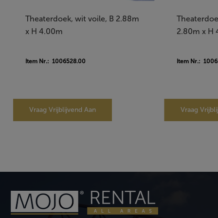
Theaterdoek, wit voile, B 2.88m
Theaterdoek
x H 4.00m
2.80m x H
Item Nr.: 1006528.00
Item Nr.: 100
Vraag Vrijblijvend Aan
Vraag Vrijbl