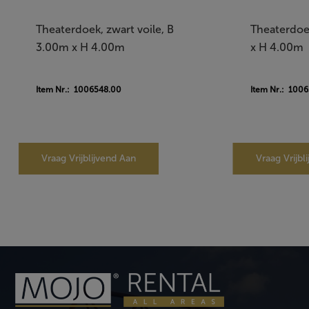
Theaterdoek, zwart voile, B
Theaterdoek
3.00m x H 4.00m
x H 4.00m
Item Nr.: 1006548.00
Item Nr.: 100
Vraag Vrijblijvend Aan
Vraag Vrijbl