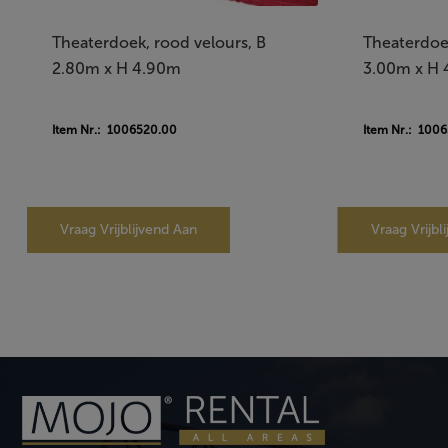
Theaterdoek, rood velours, B
Theaterdoek
2.80m x H 4.90m
3.00m x H
Item Nr.: 1006520.00
Item Nr.: 100
Vraag Vrijblijvend Aan
Vraag Vrijbl