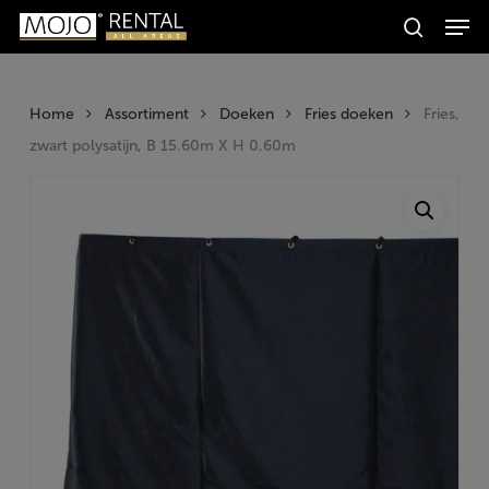
Men
Skip
Producten
to
search
zoeken
Zoeken
main
content
Home
Assortiment
Doeken
Fries doeken
Fries,
zwart polysatijn, B 15.60m X H 0.60m