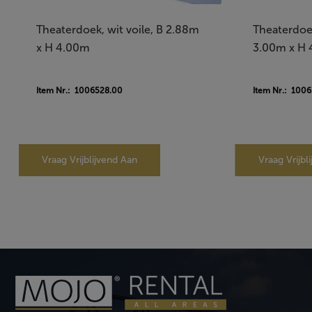
Theaterdoek, wit voile, B 2.88m
Theaterdoek
x H 4.00m
3.00m x H
Item Nr.: 1006528.00
Item Nr.: 100
Vraag Vrijblijvend Aan
Vraag Vrijbl