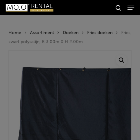
Men
Skip
Producten
to
search
zoeken
Zoeken
main
content
Home
Assortiment
Doeken
Fries doeken
Fries,
zwart polysatijn, B 3.00m X H 2.00m