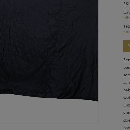
SK
Cat
tri
Tag
po
B
Een
bed
soo
aan
heb
wel
Onz
voo
doe
bac