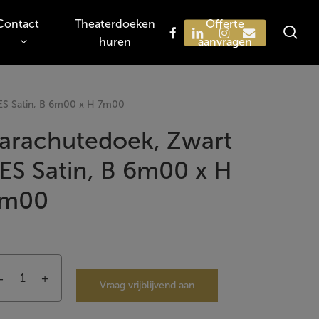
Contact
Theaterdoeken
Offerte
sea
facebook
linkedin
instagram
email
huren
aanvragen
Zoeken
ES Satin, B 6m00 x H 7m00
arachutedoek, Zwart
ES Satin, B 6m00 x H
m00
Vraag vrijblijvend aan