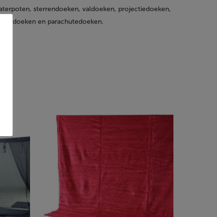
aterpoten, sterrendoeken, valdoeken, projectiedoeken,
izondoeken en parachutedoeken.