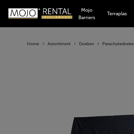
Skip
Mojo
to
Terraplas
Barriers
main
Producten
content
zoeken
Hit enter t
Home
Assortiment
Doeken
Parachutedoeken