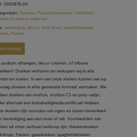
U:
1002876.00
egorieën:
Doeken
,
Parachutedoeken / afdekken
bunes of andere objecten
s:
aankleding
,
decor
,
licht doek
,
parachutedoek
,
dium
,
theater
eschrijving
 podium afhangen, decor creëren, of tribune
ekken? Doeken verhuren en verkopen wij in alle
rten en maten. In een van onze ateliers kunnen we op
vraag doeken in elke gewenste formaat vermaken. We
ben doeken van molton, molton CS en poly-satijn,
ke allemaal een brandveiligheidscertificaat hebben.
e doeken zijn voorzien van ogen en lussen bovenkant
r bevestiging aan een truss of rail. Voorbeelden van
ken uit onze verhuur/verkoop zijn: theaterdoeken,
kdrops, friezen, gaasdoeken, spaghettidoeken,