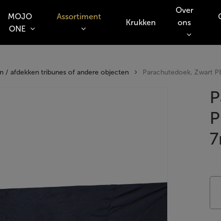
Over
MOJO
Assortiment
Krukken
ons
ONE
o search or ESC to close
 / afdekken tribunes of andere objecten
Parachutedoek, Zwart P
P
P
7