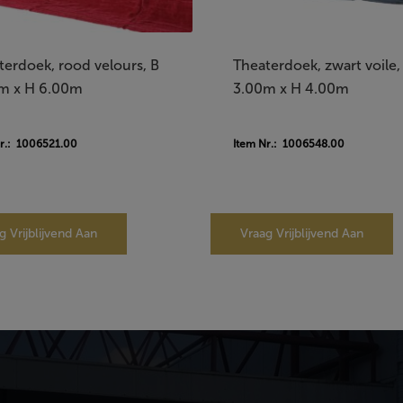
terdoek, rood velours, B
Theaterdoek, zwart voile,
m x H 6.00m
3.00m x H 4.00m
r.: 1006521.00
Item Nr.: 1006548.00
g Vrijblijvend Aan
Vraag Vrijblijvend Aan