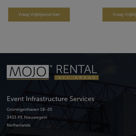
Vraag Vrijblijvend Aan
Vraag Vrijbl
Event Infrastructure Services
Groningenhaven 18-20
3433 PE Nieuwegein
Netherlands