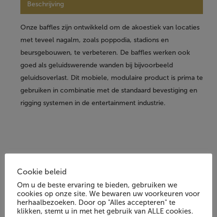
Beschrijving
Onze baffles zijn ontwikkeld om de akoestiek van locaties
met teveel nagalm, zoals poppodia, stadions en
beursgebouwen, te verbeteren. De baffles werken ook
goed als geluidswerende wanden bij bijvoorbeeld
geluidsoverlast. Dit mobiele, modulaire product is prima te
gebruiken in combinatie met de standaard bevestiging en
rigging systemen in de entertainment industrie.
Andere klanten waren ook
Cookie beleid
1/4
geïnteresseerd in:
Om u de beste ervaring te bieden, gebruiken we
cookies op onze site. We bewaren uw voorkeuren voor
herhaalbezoeken. Door op "Alles accepteren" te
klikken, stemt u in met het gebruik van ALLE cookies.