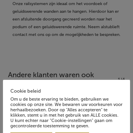
Onze railsystemen zijn ideaal om het voordoek of
geluidswerende wanden aan te hangen. Hierdoor kan er
een afsluitende doorgang gecreerd worden naar het
podium of een geluidswerende ruimte. Neem alstublieft
contact met ons op om de mogelijkheden te bespreken.
Andere klanten waren ook
1/4
geïnteresseerd in:
Cookie beleid
Om u de beste ervaring te bieden, gebruiken we
cookies op onze site. We bewaren uw voorkeuren voor
herhaalbezoeken. Door op "Alles accepteren" te
klikken, stemt u in met het gebruik van ALLE cookies.
U kunt echter naar "Cookie-instellingen" gaan om
gecontroleerde toestemming te geven.