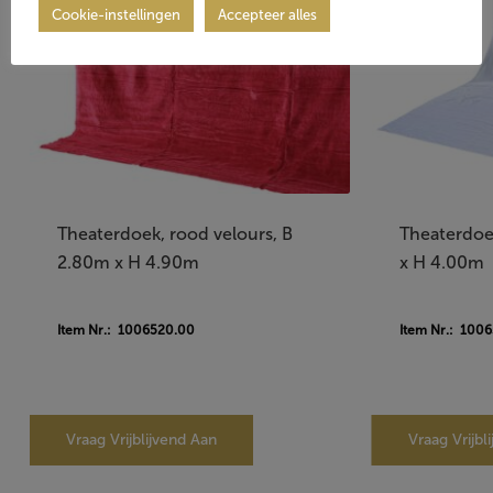
Cookie-instellingen
Accepteer alles
Theaterdoek, rood velours, B
Theaterdoek
2.80m x H 4.90m
x H 4.00m
Item Nr.: 1006520.00
Item Nr.: 100
Vraag Vrijblijvend Aan
Vraag Vrijbl