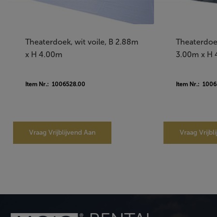
Theaterdoek, wit voile, B 2.88m
Theaterdoek
x H 4.00m
3.00m x H
Item Nr.: 1006528.00
Item Nr.: 100
Vraag Vrijblijvend Aan
Vraag Vrijbl