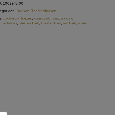
U:
1002943.00
egorieën:
Doeken
,
Theaterdoeken
s:
backdrop
,
friezen
,
gaasdoek
,
horizondoek
,
ghettidoek
,
sterrendoek
,
theaterdoek
,
valdoek
,
voile