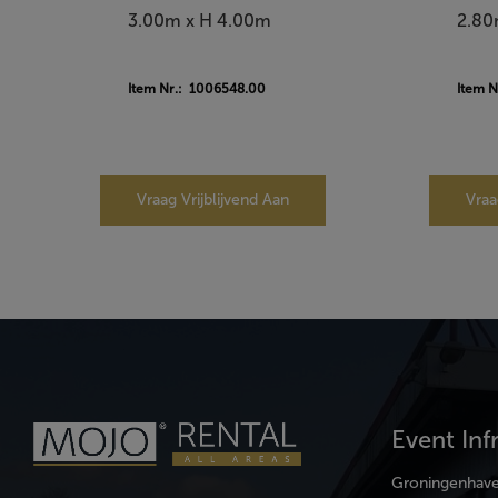
3.00m x H 4.00m
2.80
Item Nr.: 1006548.00
Item 
Vraag Vrijblijvend Aan
Vraa
Event Inf
Groningenhav