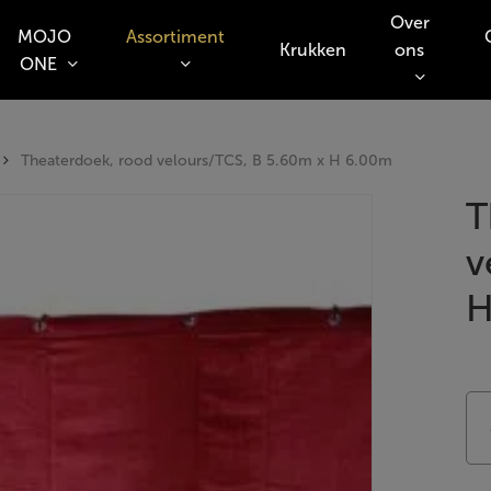
Over
MOJO
Assortiment
Krukken
ons
ONE
o search or ESC to close
Theaterdoek, rood velours/TCS, B 5.60m x H 6.00m
T
v
H