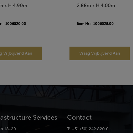
m x H 4.90m
2.88m x H 4.00m
Nr.: 1006520.00
Item Nr.: 1006528.00
g Vrijblijvend Aan
Vraag Vrijblijvend Aan
rastructure Services
Contact
en 18-20
T: +31 (30) 242 820 0