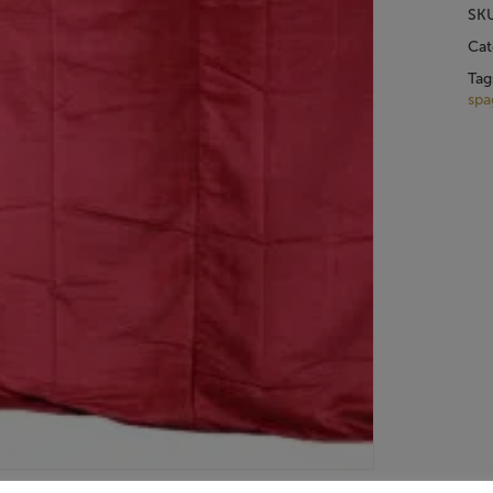
SK
Cat
Tag
spa