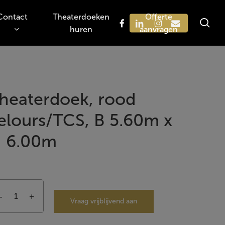
Contact
Theaterdoeken
Offerte
sea
facebook
linkedin
instagram
email
huren
aanvragen
Zoeken
heaterdoek, rood
elours/TCS, B 5.60m x
 6.00m
Vraag vrijblijvend aan