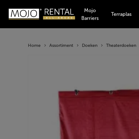
Skip
Mojo
to
Terraplas
Barriers
main
Producten
content
zoeken
Hit enter t
Home
Assortiment
Doeken
Theaterdoeken