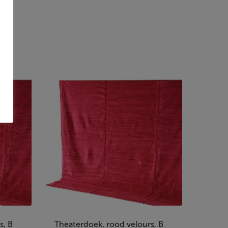
s, B
Theaterdoek, rood velours, B