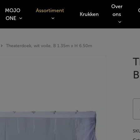
Over
MOJO
Assortiment
Krukken
ons
ONE
o search or ESC to close
Theaterdoek, wit voile, B 1.35m x H 6.50m
T
B
SK