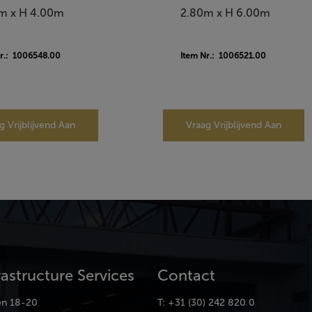
m x H 4.00m
2.80m x H 6.00m
Nr.: 1006548.00
Item Nr.: 1006521.00
g Vrijblijvend Aan
Vraag Vrijblijvend Aan
rastructure Services
Contact
en 18-20
T: +31 (30) 242 820 0