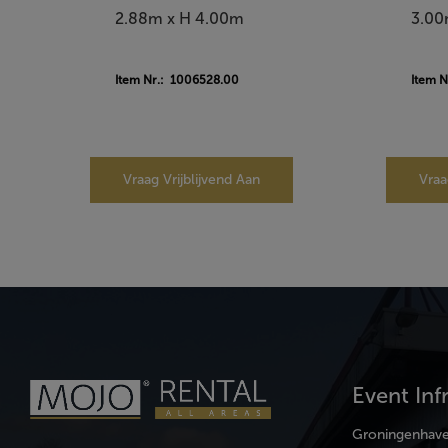
2.88m x H 4.00m
3.00
Item Nr.: 1006528.00
Item 
Vraag Vrijblijvend Aan
Vraa
Event Inf
Groningenhav