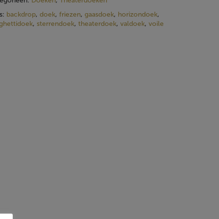
egorieën:
Doeken
,
Theaterdoeken
s:
backdrop
,
doek
,
friezen
,
gaasdoek
,
horizondoek
,
ghettidoek
,
sterrendoek
,
theaterdoek
,
valdoek
,
voile