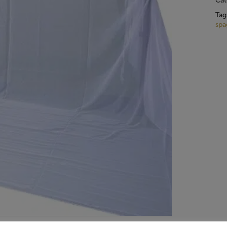
Cat
Tag
spa