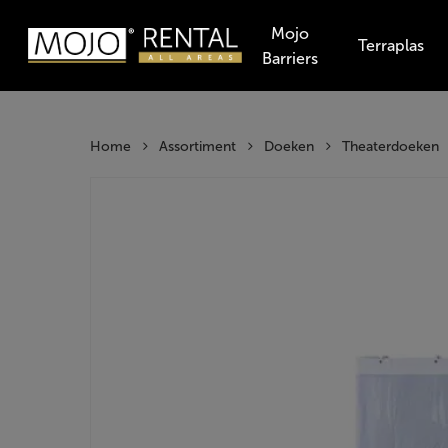
Skip
Mojo
to
Terraplas
Barriers
main
Producten
content
zoeken
Hit enter t
Home
Assortiment
Doeken
Theaterdoeken