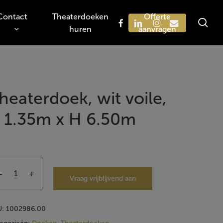
Contact
Theaterdoeken
Offerte
sea
facebook
linkedin
instagram
email
huren
aanvragen
Zoeken
heaterdoek, wit voile,
 1.35m x H 6.50m
Vraag vrijblijvend aan
U:
1002986.00