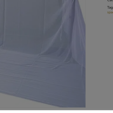
Cat
Tag
spa