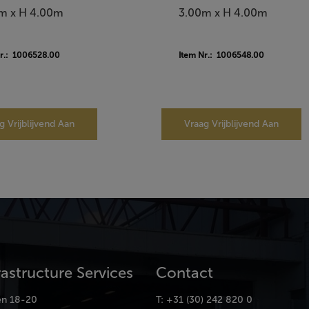
m x H 4.00m
3.00m x H 4.00m
Nr.: 1006528.00
Item Nr.: 1006548.00
g Vrijblijvend Aan
Vraag Vrijblijvend Aan
rastructure Services
Contact
en 18-20
T: +31 (30) 242 820 0