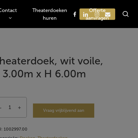
Contact
Theaterdoeken
Offerte
sea
facebook
linkedin
instagram
email
huren
aanvragen
Zoeken
heaterdoek, wit voile,
 3.00m x H 6.00m
Vraag vrijblijvend aan
U:
1002997.00