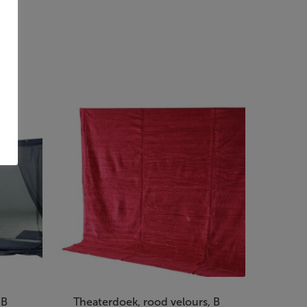
 B
Theaterdoek, rood velours, B