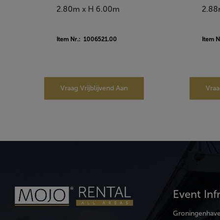
2.80m x H 6.00m
2.88
Item Nr.: 1006521.00
Item 
Vraag Vrijblijvend Aan
Vraa
Event Inf
Groningenhav