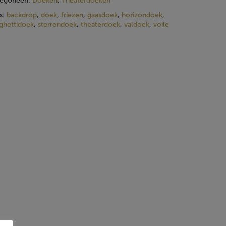
egorieën:
Doeken
,
Theaterdoeken
s:
backdrop
,
doek
,
friezen
,
gaasdoek
,
horizondoek
,
ghettidoek
,
sterrendoek
,
theaterdoek
,
valdoek
,
voile