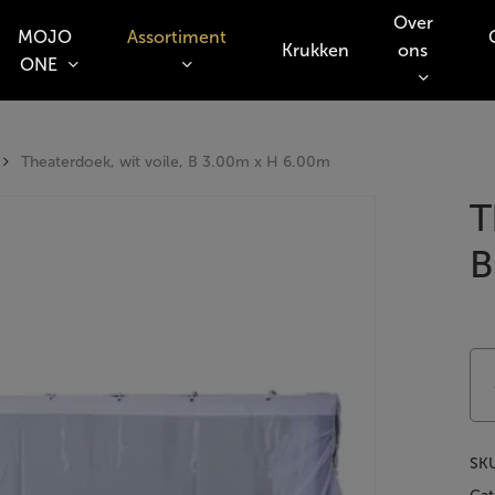
Over
MOJO
Assortiment
Krukken
ons
ONE
o search or ESC to close
Theaterdoek, wit voile, B 3.00m x H 6.00m
T
B
SK