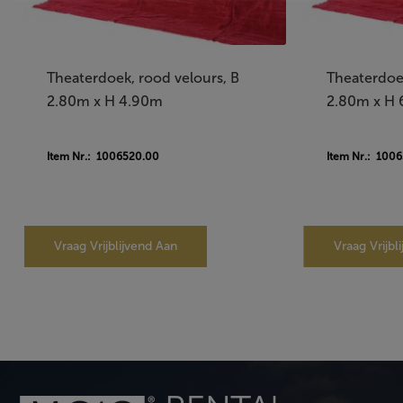
Theaterdoek, rood velours, B
Theaterdoek
2.80m x H 4.90m
2.80m x H
Item Nr.: 1006520.00
Item Nr.: 100
Vraag Vrijblijvend Aan
Vraag Vrijbl