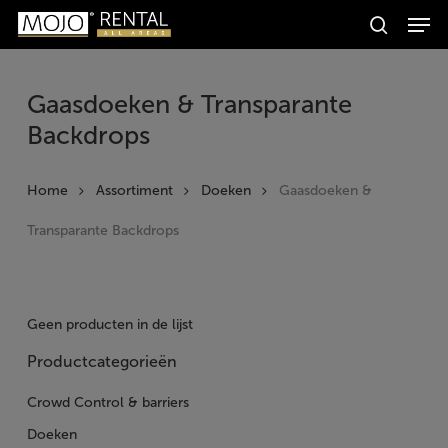
Men
Skip
Producten
to
search
zoeken
Zoeken
main
content
Gaasdoeken & Transparante
Backdrops
Home
Assortiment
Doeken
Gaasdoeken &
Transparante Backdrops
Geen producten in de lijst
Productcategorieën
Crowd Control & barriers
Doeken