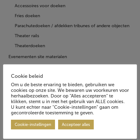
Accessoires voor doeken
Fries doeken
Parachutedoeken / afdekken tribunes of andere objecten
Theater rails
Theaterdoeken
Evenementen site materialen
Koeling & Verwarming
Cookie beleid
Koelkasten & vriezers
Om u de beste ervaring te bieden, gebruiken we
Meubilair
cookies op onze site. We bewaren uw voorkeuren voor
herhaalbezoeken. Door op "Alles accepteren" te
Mobile Airwall & Soundbaffles
klikken, stemt u in met het gebruik van ALLE cookies.
Pipe & Drape
U kunt echter naar "Cookie-instellingen" gaan om
gecontroleerde toestemming te geven.
Podia
Cookie-instellingen
Accepteer alles
Site Safety & BHV
Standbouw