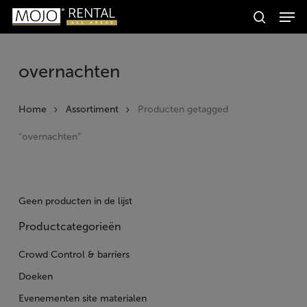
Men
Skip
Producten
to
search
zoeken
Zoeken
main
content
overnachten
Home
Assortiment
Producten getagged
“overnachten”
Geen producten in de lijst
Productcategorieën
Crowd Control & barriers
Doeken
Evenementen site materialen