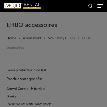
Men
Skip
Producten
to
search
zoeken
Zoeken
main
content
EHBO accessoires
Home
Assortiment
Site Safety & BHV
EHBO
accessoires
Geen producten in de lijst
Productcategorieën
Crowd Control & barriers
Doeken
Evenementen site materialen