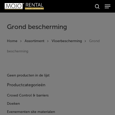
Men
Skip
Producten
to
search
zoeken
Zoeken
main
content
Grond bescherming
Home
Assortiment
Vloerbescherming
Grond
bescherming
Geen producten in de lijst
Productcategorieën
Crowd Control & barriers
Doeken
Evenementen site materialen